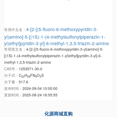
4-[2-[(5-fluoro-6-methoxypyridin-3-
常用中文名：
yl)amino]-5-[(1S)-1-(4-methylsulfonylpiperazin-1-
yl)ethyl]pyridin-3-yl]-6-methyl-1,3,5-triazin-2-amine
常用英文名：
4-[2-[(5-fluoro-6-methoxypyridin-3-yl)amino]-5-
[(1S)-1-(4-methylsulfonylpiperazin-1-yl)ethyl]pyridin-3-yl]-6-
methyl-1,3,5-triazin-2-amine
CAS号：
1253571-30-0
分子式：
C
H
FN
O
S
22
28
9
3
分子量：
517.6
发布时间：
2024-09-04 10:00:00
更新时间：
2025-08-24 16:55:55
化源商城直购