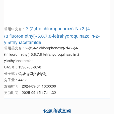
2-(2,4-dichlorophenoxy)-N-(2-(4-
常用中文名：
(trifluoromethyl)-5,6,7,8-tetrahydroquinazolin-2-
yl)ethyl)acetamide
常用英文名：
2-(2,4-dichlorophenoxy)-N-(2-(4-
(trifluoromethyl)-5,6,7,8-tetrahydroquinazolin-2-
yl)ethyl)acetamide
CAS号：
1396708-67-0
分子式：
C
H
Cl
F
N
O
19
18
2
3
3
2
分子量：
448.3
发布时间：
2024-09-04 10:00:00
更新时间：
2025-09-15 17:11:32
化源商城直购