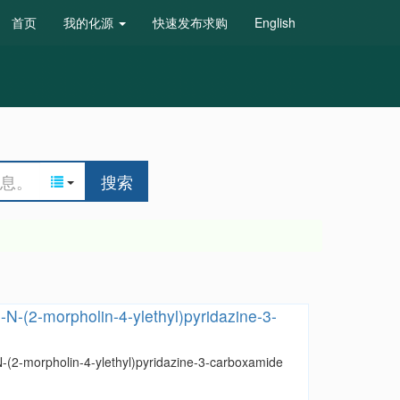
首页
我的化源
快速发布求购
English
搜索
-N-(2-morpholin-4-ylethyl)pyridazine-3-
N-(2-morpholin-4-ylethyl)pyridazine-3-carboxamide