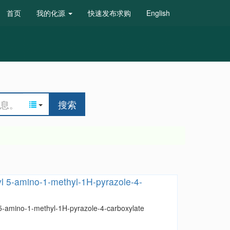
首页
我的化源
快速发布求购
English
搜索
tyl 5-amino-1-methyl-1H-pyrazole-4-
l 5-amino-1-methyl-1H-pyrazole-4-carboxylate