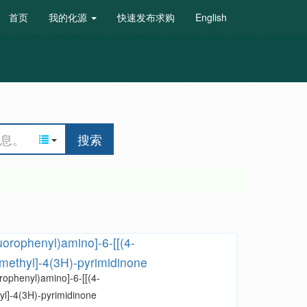
首页
我的化源
快速发布求购
English
搜索
uorophenyl)amino]-6-[[(4-
]methyl]-4(3H)-pyrimidinone
rophenyl)amino]-6-[[(4-
yl]-4(3H)-pyrimidinone