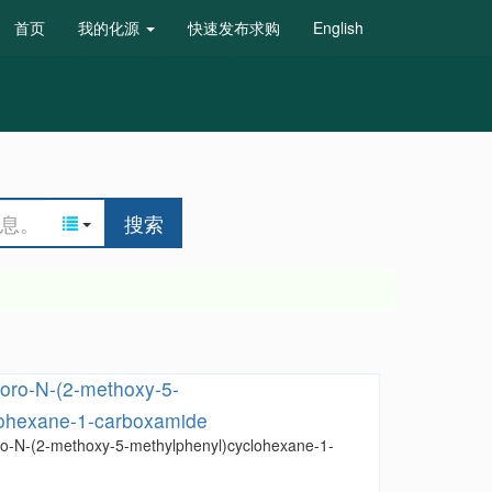
首页
我的化源
快速发布求购
English
搜索
luoro-N-(2-methoxy-5-
lohexane-1-carboxamide
oro-N-(2-methoxy-5-methylphenyl)cyclohexane-1-