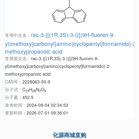
rac-3-{[(1R,3S)-3-({[(9H-fluoren-9-
常用中文名：
yl)methoxy]carbonyl}amino)cyclopentyl]formamido}-2-
methoxypropanoic acid
常用英文名：
rac-3-{[(1R,3S)-3-({[(9H-fluoren-9-
yl)methoxy]carbonyl}amino)cyclopentyl]formamido}-2-
methoxypropanoic acid
CAS号：
2228063-50-9
分子式：
C
H
N
O
25
28
2
6
分子量：
452.5
发布时间：
2024-09-04 02:34:52
更新时间：
2026-07-01 09:36:01
化源商城直购