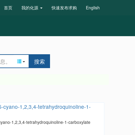
首页
我的化源
快速发布求购
English
搜索
5-cyano-1,2,3,4-tetrahydroquinoline-1-
cyano-1,2,3,4-tetrahydroquinoline-1-carboxylate