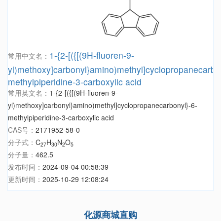
1-{2-[({[(9H-fluoren-9-
常用中文名：
yl)methoxy]carbonyl}amino)methyl]cyclopropanecarbon
methylpiperidine-3-carboxylic acid
常用英文名：
1-{2-[({[(9H-fluoren-9-
yl)methoxy]carbonyl}amino)methyl]cyclopropanecarbonyl}-6-
methylpiperidine-3-carboxylic acid
CAS号：
2171952-58-0
分子式：
C
H
N
O
27
30
2
5
分子量：
462.5
发布时间：
2024-09-04 00:58:39
更新时间：
2025-10-29 12:08:24
化源商城直购