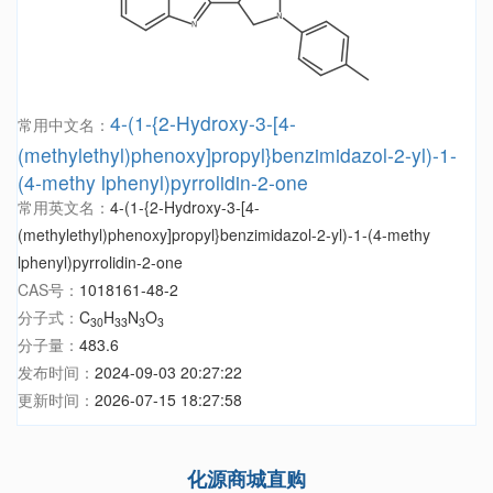
4-(1-{2-Hydroxy-3-[4-
常用中文名：
(methylethyl)phenoxy]propyl}benzimidazol-2-yl)-1-
(4-methy lphenyl)pyrrolidin-2-one
常用英文名：
4-(1-{2-Hydroxy-3-[4-
(methylethyl)phenoxy]propyl}benzimidazol-2-yl)-1-(4-methy
lphenyl)pyrrolidin-2-one
CAS号：
1018161-48-2
分子式：
C
H
N
O
30
33
3
3
分子量：
483.6
发布时间：
2024-09-03 20:27:22
更新时间：
2026-07-15 18:27:58
化源商城直购