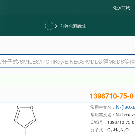
化源商城
前往化源商城
1396710-75-0
N-(isox
常用中文名：
常用英文名：
N-(isoxaz
CAS号：
1396710-75-0
分子式：
C
H
N
O
17
12
2
3