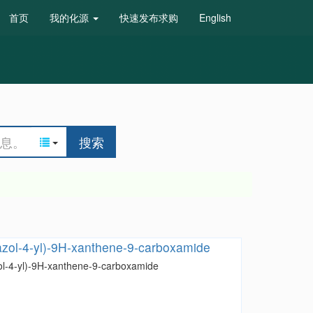
首页
我的化源
快速发布求购
English
搜索
azol-4-yl)-9H-xanthene-9-carboxamide
ol-4-yl)-9H-xanthene-9-carboxamide