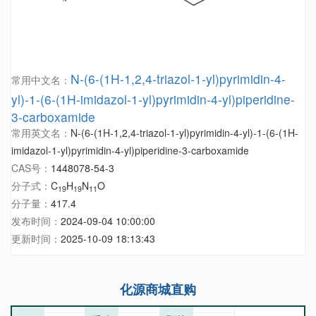
N-(6-(1H-1,2,4-triazol-1-yl)pyrimidin-4-
常用中文名：
yl)-1-(6-(1H-imidazol-1-yl)pyrimidin-4-yl)piperidine-
3-carboxamide
常用英文名：
N-(6-(1H-1,2,4-triazol-1-yl)pyrimidin-4-yl)-1-(6-(1H-
imidazol-1-yl)pyrimidin-4-yl)piperidine-3-carboxamide
CAS号：
1448078-54-3
分子式：
C
H
N
O
19
19
11
分子量：
417.4
发布时间：
2024-09-04 10:00:00
更新时间：
2025-10-09 18:13:43
化源商城直购