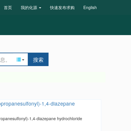
首页
我的化源
快速发布求购
English
搜索
opropanesulfonyl)-1,4-diazepane
ropanesulfonyl)-1,4-diazepane hydrochloride