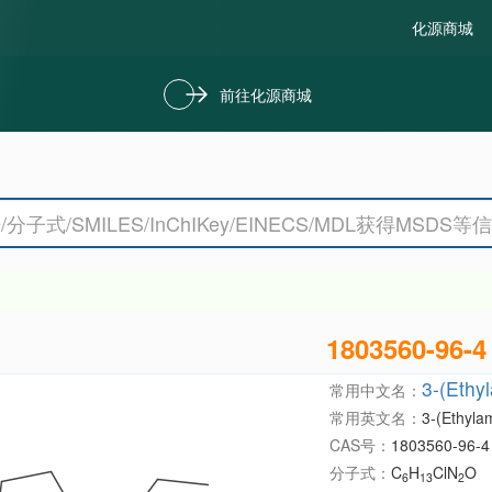
化源商城
前往化源商城
1803560-96-4
3-(Ethy
常用中文名：
常用英文名：
3-(Ethyla
CAS号：
1803560-96-4
分子式：
C
H
ClN
O
6
13
2