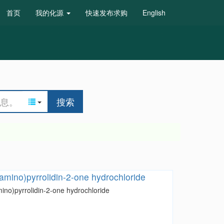
首页
我的化源
快速发布求购
English
搜索
lamino)pyrrolidin-2-one hydrochloride
mino)pyrrolidin-2-one hydrochloride