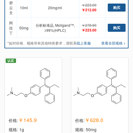
碧
￥223.00
购买
云
10ml
20mg/ml
￥212.00
天
阿
分析标准品, Moligand™,
￥278.90
购买
拉
50mg
￥223.00
≥99%(HPLC)
丁
*如对价格、规格等有其他特殊要求，请联系
线上客服
查看全部规格 >
认证
￥145.9
￥628.0
价格:
价格:
规格: 1g
规格: 50mg