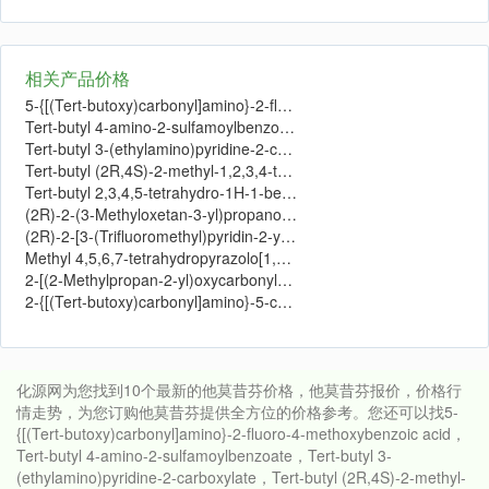
相关产品价格
5-{[(Tert-butoxy)carbonyl]amino}-2-fluoro-4-methoxybenzoic acid价格
Tert-butyl 4-amino-2-sulfamoylbenzoate价格
Tert-butyl 3-(ethylamino)pyridine-2-carboxylate价格
Tert-butyl (2R,4S)-2-methyl-1,2,3,4-tetrahydroquinoline-4-carboxylate价格
Tert-butyl 2,3,4,5-tetrahydro-1H-1-benzazepine-7-carboxylate价格
(2R)-2-(3-Methyloxetan-3-yl)propanoic acid价格
(2R)-2-[3-(Trifluoromethyl)pyridin-2-yl]propanoic acid价格
Methyl 4,5,6,7-tetrahydropyrazolo[1,5-a]pyrimidine-3-carboxylate价格
2-[(2-Methylpropan-2-yl)oxycarbonylamino]-4-propan-2-yl-1,3-thiazole-5-carboxylic acid价格
2-{[(Tert-butoxy)carbonyl]amino}-5-cyclobutylthiophene-3-carboxylic acid价格
化源网为您找到10个最新的他莫昔芬价格，他莫昔芬报价，价格行
情走势，为您订购他莫昔芬提供全方位的价格参考。您还可以找5-
{[(Tert-butoxy)carbonyl]amino}-2-fluoro-4-methoxybenzoic acid，
Tert-butyl 4-amino-2-sulfamoylbenzoate，Tert-butyl 3-
(ethylamino)pyridine-2-carboxylate，Tert-butyl (2R,4S)-2-methyl-