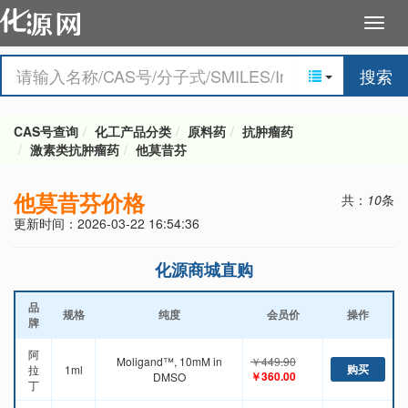
搜索
CAS号查询
化工产品分类
原料药
抗肿瘤药
激素类抗肿瘤药
他莫昔芬
他莫昔芬价格
共：
10
条
更新时间：2026-03-22 16:54:36
化源商城直购
品
规格
纯度
会员价
操作
牌
阿
Moligand™, 10mM in
￥449.90
购买
拉
1ml
￥360.00
DMSO
丁